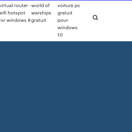
virtual router -
world of
voiture pc
wifi hotspot
warships
gratuit
for windows 8
gratuit
pour
windows
10