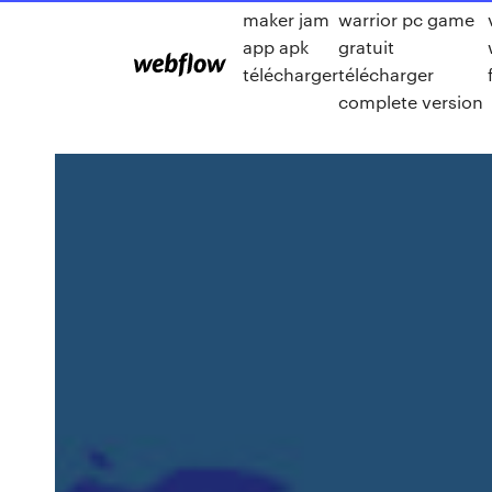
maker jam
warrior pc game
app apk
gratuit
télécharger
télécharger
complete version