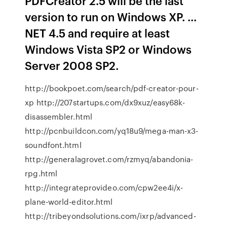
PDFCreator 2.5 will be the last
version to run on Windows XP. ...
NET 4.5 and require at least
Windows Vista SP2 or Windows
Server 2008 SP2.
http://bookpoet.com/search/pdf-creator-pour-
xp http://207startups.com/dx9xuz/easy68k-
disassembler.html
http://pcnbuildcon.com/yq18u9/mega-man-x3-
soundfont.html
http://generalagrovet.com/rzmyq/abandonia-
rpg.html
http://integrateprovideo.com/cpw2ee4i/x-
plane-world-editor.html
http://tribeyondsolutions.com/ixrp/advanced-